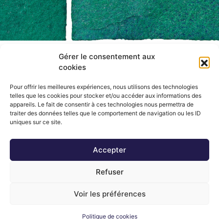
Gérer le consentement aux
SAS FOUGERAY DÉCORATION
cookies
16 rue Augustin Fresnel
Pour offrir les meilleures expériences, nous utilisons des technologies
35400 Saint-Malo
telles que les cookies pour stocker et/ou accéder aux informations des
appareils. Le fait de consentir à ces technologies nous permettra de
traiter des données telles que le comportement de navigation ou les ID
02 99 81 86 57
uniques sur ce site.
Accepter
Refuser
Voir les préférences
Politique de cookies