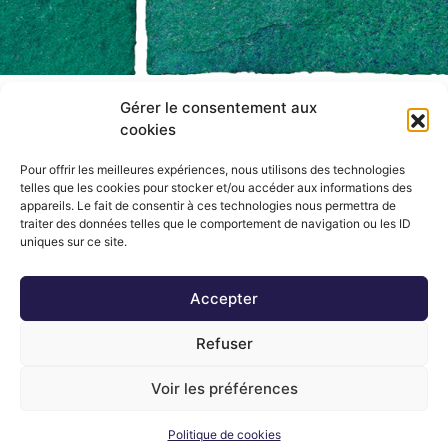
Gérer le consentement aux
SAS FOUGERAY DÉCORATION
cookies
16 rue Augustin Fresnel
Pour offrir les meilleures expériences, nous utilisons des technologies
35400 Saint-Malo
telles que les cookies pour stocker et/ou accéder aux informations des
appareils. Le fait de consentir à ces technologies nous permettra de
traiter des données telles que le comportement de navigation ou les ID
02 99 81 86 57
uniques sur ce site.
Accepter
Refuser
Voir les préférences
Politique de cookies