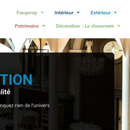
Fougeray
Intérieur
Extérieur
Patrimoine
Décoration – Le showroom
TION
lité
quez rien de l’univers