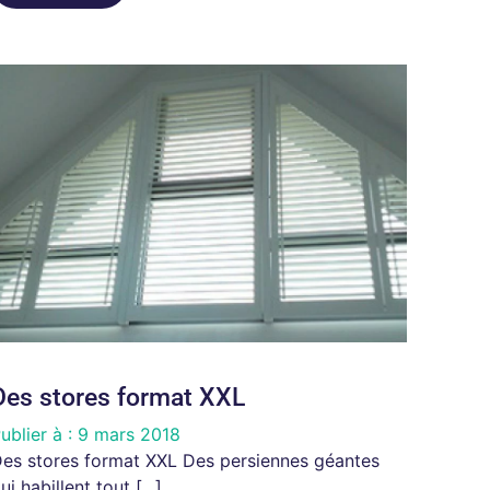
Des stores format XXL
ublier à :
9 mars 2018
es stores format XXL Des persiennes géantes
ui habillent tout [...]