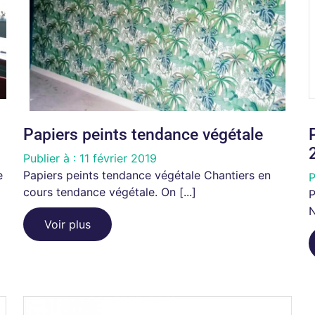
Papiers peints tendance végétale
Publier à :
11 février 2019
e
Papiers peints tendance végétale Chantiers en
P
cours tendance végétale. On [...]
P
N
Voir plus