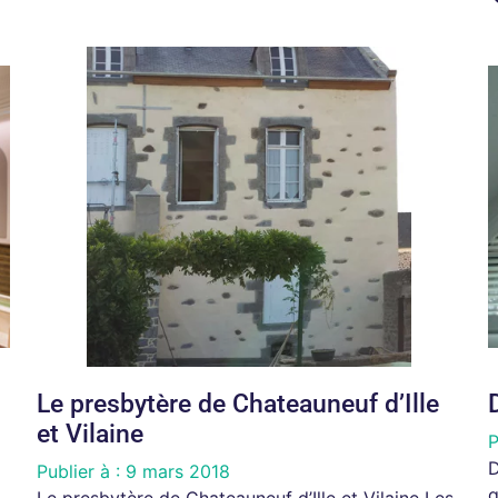
Le presbytère de Chateauneuf d’Ille
et Vilaine
P
D
Publier à :
9 mars 2018
q
Le presbytère de Chateauneuf d’Ille et Vilaine Les