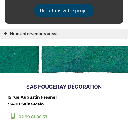
Discutons votre projet
Nous intervenons aussi
Isolation par l’extérieur
Isolation par lexterieur Dinard
Isolation par lexterieur Saint Briac sur Mer
Isolation par lexterieur Saint Lunaire
Isolation par lexterieur Cancale
Isolation par lexterieur Dinan
Isolation par lexterieur Dol de Bretagne
Isolation par lexterieur La Richardais
Isolation par lexterieur Saint Malo
Isolation par lexterieur Saint-Suliac
Isolation par lexterieur Saint-Cast-le-Guildo
SAS FOUGERAY DÉCORATION
16 rue Augustin Fresnel
35400 Saint-Malo
02 99 81 86 57