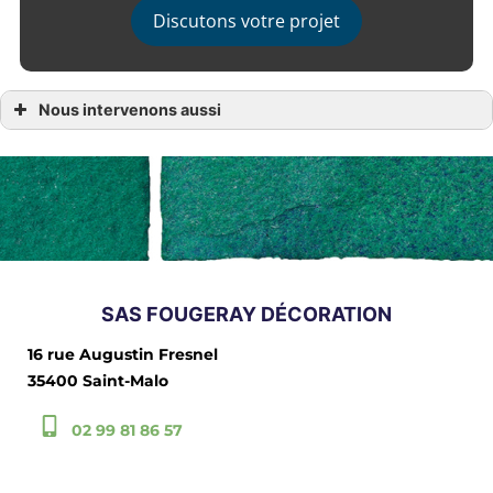
Discutons votre projet
Nous intervenons aussi
Isolation par l’extérieur
Isolation par lexterieur Dinard
Isolation par lexterieur Saint Briac sur Mer
Isolation par lexterieur Saint Lunaire
Isolation par lexterieur Cancale
Isolation par lexterieur Dinan
Isolation par lexterieur Dol de Bretagne
Isolation par lexterieur La Richardais
Isolation par lexterieur Saint Malo
Isolation par lexterieur Saint-Suliac
Isolation par lexterieur Saint-Cast-le-Guildo
SAS FOUGERAY DÉCORATION
16 rue Augustin Fresnel
35400 Saint-Malo
02 99 81 86 57